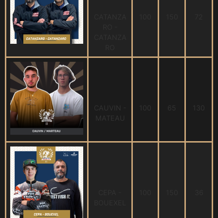
CATANZA
100
150
72
RO -
CATANZA
RO
CAUVIN -
100
65
130
MATEAU
CEPA -
100
150
36
BOUEXEL