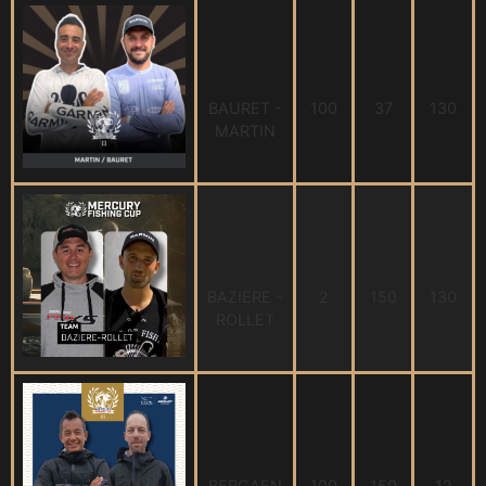
BAURET -
100
37
130
MARTIN
BAZIERE -
2
150
130
ROLLET
BERGAEN
100
150
12