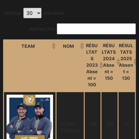
Afficher
éléments
Rechercher:
RÉSU
RÉSU
RÉSUL
TEAM
NOM
LTAT
LTATS
TATS
S
2024
2025
2023
Abse
Absen
Abse
nt =
t =
nt =
150
130
100
RÉSU
RÉSU
RÉSUL
TEAM
NOM
LTAT
LTATS
TATS
S
2024
2025
2023
Abse
Absen
Abse
nt =
t =
ALARY -
100
103
72
nt =
150
130
PEREIRA
100