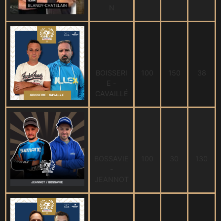
N
BOISSERI
100
150
38
E -
CAVAILLÉ
BOSSAVIE
100
30
130
-
JEANNOT