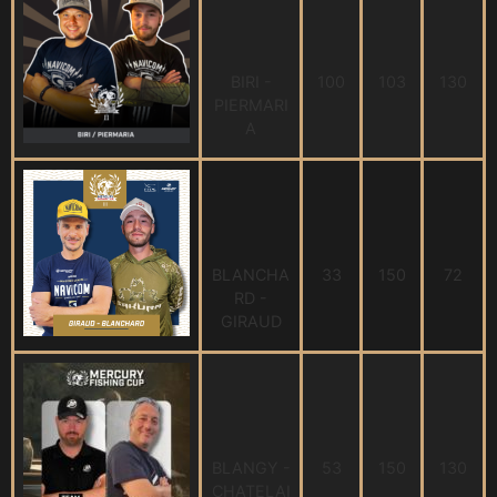
BIRI -
100
103
130
PIERMARI
A
BLANCHA
33
150
72
RD -
GIRAUD
BLANGY -
53
150
130
CHATELAI