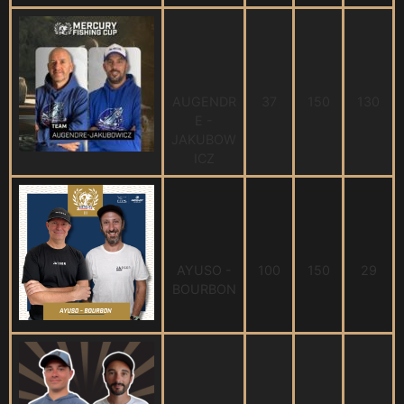
AUGENDR
37
150
130
E -
JAKUBOW
ICZ
AYUSO -
100
150
29
BOURBON