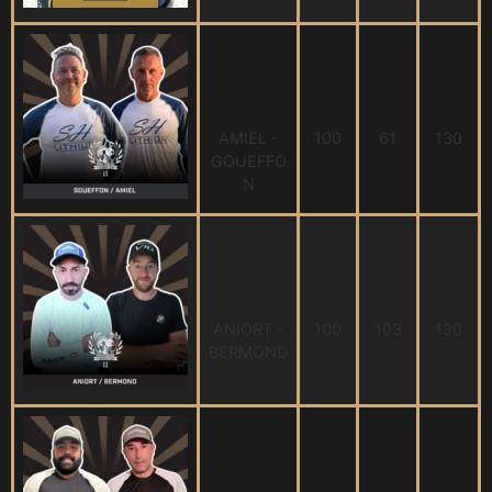
AMIEL -
100
61
130
GOUEFFO
N
ANIORT -
100
103
130
BERMOND