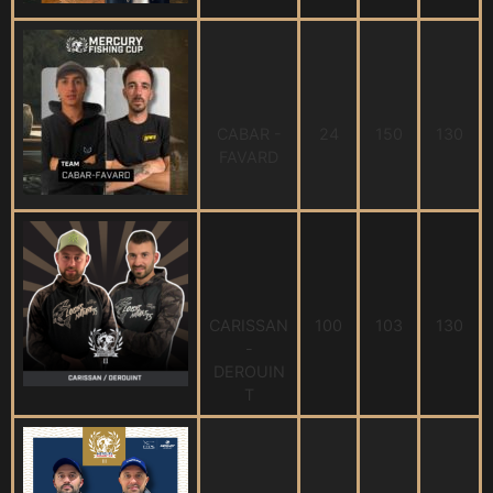
CABAR -
24
150
130
FAVARD
CARISSAN
100
103
130
-
DEROUIN
T