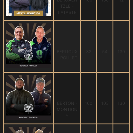
TZLE -
LATASTE
BERLIOUX
32
54
130
- ROULET
BERTON -
100
103
130
MONTIGN
Y