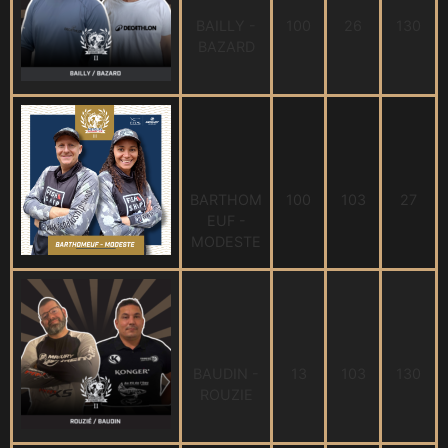
BAILLY -
100
26
130
BAZARD
BARTHOM
100
103
27
EUF -
MODESTE
BAUDIN -
13
103
130
ROUZIE