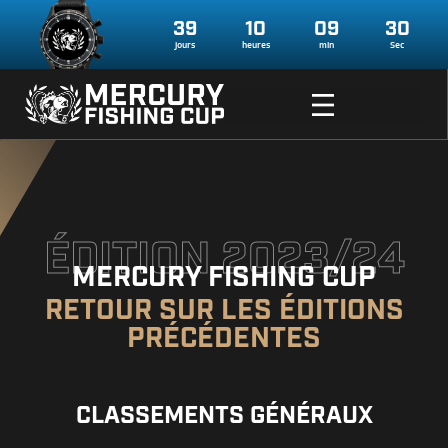
39
10
09
29
jours
heures
min
Sec
ÉDITION 2023/24
MERCURY FISHING CUP
RETOUR SUR LES ÉDITIONS
PRÉCÉDENTES
CLASSEMENTS GÉNÉRAUX