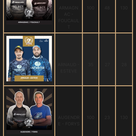
ARMAGN
100
48
130
AC -
FOUCAUL
T
ARNAUD -
35
27
28
ESTEVE
AUGENDR
100
23
130
E - FORYS