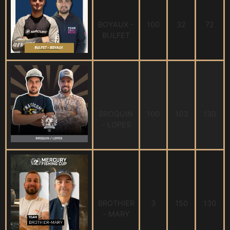
BOYAUX -
100
32
72
BULFET
BROQUIN
100
103
130
- LOPES
BROTHIER
3
150
130
- MARY