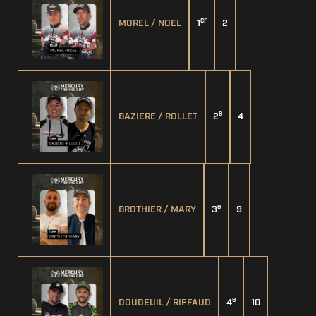
er
MOREL / NOEL
1
2
e
BAZIERE / ROLLET
2
4
e
BROTHIER / MARY
3
9
e
DOUDEUIL / RIFFAUD
4
10