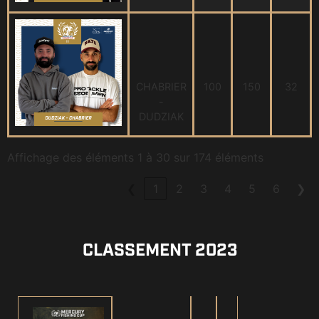
CHABRIER
100
150
32
-
DUDZIAK
Affichage des éléments 1 à 30 sur 174 éléments
❮
1
2
3
4
5
6
❯
CLASSEMENT 2023