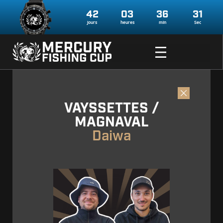
42
03
36
30
jours
heures
min
Sec
VAYSSETTES /
MAGNAVAL
Daiwa