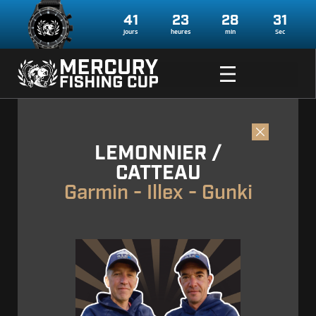
41
23
28
30
jours
heures
min
Sec
LEMONNIER /
CATTEAU
Garmin - Illex - Gunki