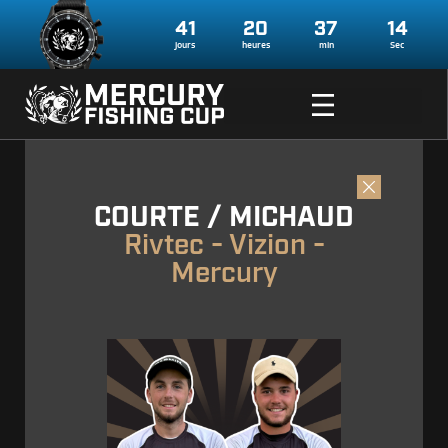
41
20
37
13
jours
heures
min
Sec
COURTE / MICHAUD
Rivtec - Vizion -
Mercury