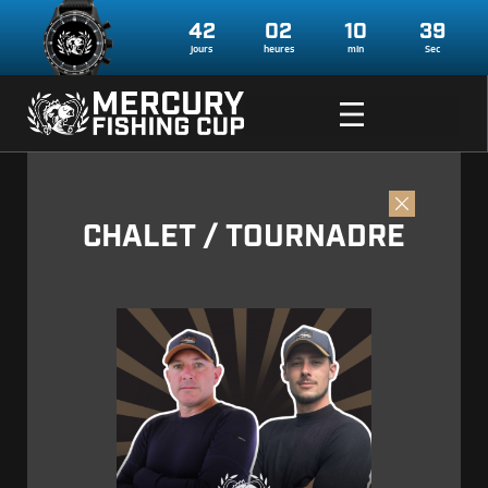
42
02
10
39
jours
heures
min
Sec
CHALET / TOURNADRE