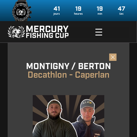
41
19
19
47
jours
heures
min
Sec
MONTIGNY / BERTON
Decathlon - Caperlan