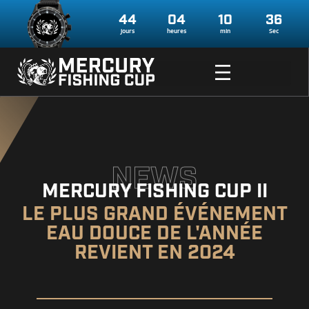
44
04
10
35
jours
heures
min
Sec
NEWS
MERCURY FISHING CUP II
LE PLUS GRAND ÉVÉNEMENT
EAU DOUCE DE L'ANNÉE
REVIENT EN 2024