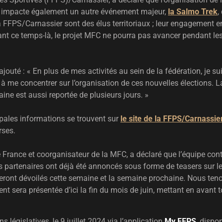
tion impacte également un autre événement majeur,
la Salmo Trek
,
a FFPS/Carnassier sont des élus territoriaux ; leur engagement e
dant ce temps-là, le projet MFC ne pourra pas avancer pendant les
ajouté : « En plus de mes activités au sein de la fédération, je
 me concentrer sur l’organisation de ces nouvelles élections. La
ine est aussi reportée de plusieurs jours. »
ipales informations se trouvent sur
le site de la FFPS/Carnassie
erses.
 France et coorganisateur de la MFC, a déclaré que l’équipe co
es partenaires ont déjà été annoncés sous forme de teasers sur 
seront dévoilés cette semaine et la semaine prochaine. Nous teno
ent sera présentée d’ici la fin du mois de juin, mettant en avant t
 législatives, le 9 juillet 2024 via l’application
My FFPS
, dispo