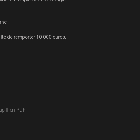
nne.
lité de remporter 10 000 euros,
up II en PDF