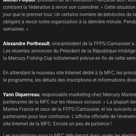
contraint la fédération à revoir son calendrier. « Cette situa
jour que le premier tour. Un certains nombre de bénévoles de l
obligent à revoir notre organisation à la dernière minute. Pen
semaines. »
Alexandre Portheault
, vice-président de la FFPS/Carnassier a 
Les récentes annonces du Président de la République m’oblige à
la Mercury Fishing Cup initialement prévue en fin de cette sema
En attendant le nouveau site Internet dédié à la MFC, les princ
le programme, les détails des inscriptions et informations div
Yann Diquerreau
, responsable marketing chez Mercury Marine
partenaires de la MFC sur les réseaux sociaux. « La plupart d
Marine France et ceux de la FFPS/Carnassier, et les suivants 
partenaires pour leur confiance. L’affiche officielle de l’événem
site Internet de la MFC. Encore un peu de patience !
Les inscriptions pour la MFC débuteront donc après les élections