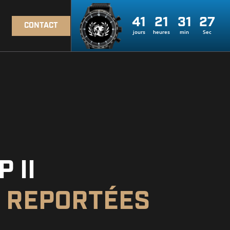
41
21
31
26
CONTACT
jours
heures
min
Sec
 II
S REPORTÉES